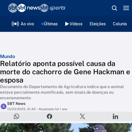
❮
voltar
Editorias
Ao vivo
Últimas
Vídeos
Eleições
Colunista
Mundo
Relatório aponta possível causa da
morte do cachorro de Gene Hackman e
esposa
Documento do Departamento de Agricultura indica que o animal
estava parcialmente mumificado, sem sinais de doenças ou
envenenamento
SBT News
S
15/03/2025, 01:42
• Atualizado há 1 ano