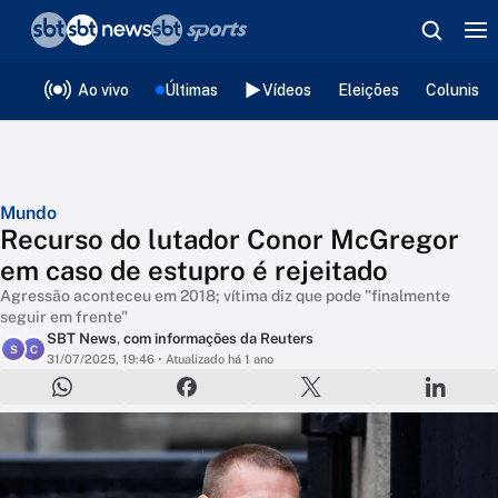
❮
voltar
Editorias
Ao vivo
Últimas
Vídeos
Eleições
Colunista
Mundo
Recurso do lutador Conor McGregor
em caso de estupro é rejeitado
Agressão aconteceu em 2018; vítima diz que pode "finalmente
seguir em frente"
SBT News
,
com informações da Reuters
S
C
31/07/2025, 19:46
• Atualizado há 1 ano