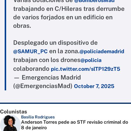
@BomberosMad
trabajando en C/Hileras tras derrumbe
de varios forjados en un edificio en
obras.
Desplegado un dispositivo de
en la zona.
@SAMUR_PC
@policiademadrid
trabajan con los drones
@policia
colaborando
pic.twitter.com/slTP129zT5
— Emergencias Madrid
(@EmergenciasMad)
October 7, 2025
Colunistas
Basília Rodrigues
Anderson Torres pede ao STF revisão criminal do
8 de janeiro