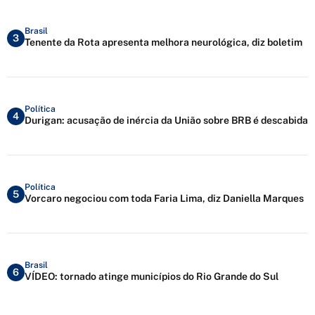
Brasil
3
Tenente da Rota apresenta melhora neurológica, diz boletim
Política
4
Durigan: acusação de inércia da União sobre BRB é descabida
Política
5
Vorcaro negociou com toda Faria Lima, diz Daniella Marques
Brasil
6
VÍDEO: tornado atinge municípios do Rio Grande do Sul