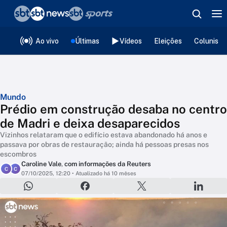
❮
voltar
Editorias
Ao vivo
Últimas
Vídeos
Eleições
Colunista
Mundo
Prédio em construção desaba no centro
de Madri e deixa desaparecidos
Vizinhos relataram que o edifício estava abandonado há anos e
passava por obras de restauração; ainda há pessoas presas nos
escombros
Caroline Vale
,
com informações da Reuters
C
C
07/10/2025, 12:20
• Atualizado há 10 mêses