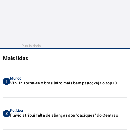
Publicidade
Mais lidas
Mundo
1
Vini Jr. torna-se o brasileiro mais bem pago; veja o top 10
Política
2
Flávio atribui falta de alianças aos “caciques” do Centrão