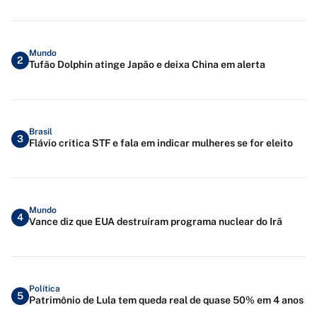
Mundo
2
Tufão Dolphin atinge Japão e deixa China em alerta
Brasil
3
Flávio critica STF e fala em indicar mulheres se for eleito
Mundo
4
Vance diz que EUA destruíram programa nuclear do Irã
Política
5
Patrimônio de Lula tem queda real de quase 50% em 4 anos