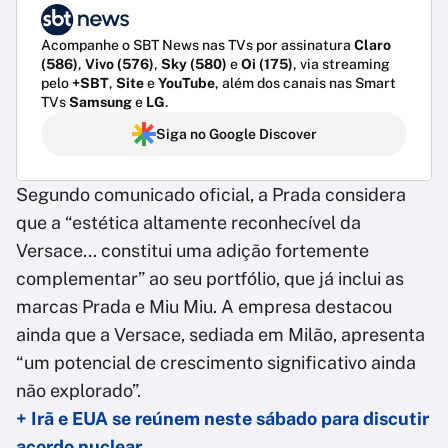
Acompanhe o SBT News nas TVs por assinatura
Claro
(586)
,
Vivo (576)
,
Sky (580)
e
Oi (175)
, via streaming
pelo
+SBT
,
Site
e
YouTube
, além dos canais nas Smart
TVs
Samsung
e
LG
.
Siga no Google Discover
Segundo comunicado oficial, a Prada considera
que a “estética altamente reconhecível da
Versace... constitui uma adição fortemente
complementar” ao seu portfólio, que já inclui as
marcas Prada e Miu Miu. A empresa destacou
ainda que a Versace, sediada em Milão, apresenta
“um potencial de crescimento significativo ainda
não explorado”.
+ Irã e EUA se reúnem neste sábado para discutir
acordo nuclear