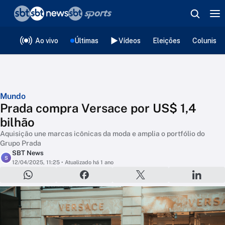
❮
voltar
Editorias
Ao vivo
Últimas
Vídeos
Eleições
Colunista
Mundo
Prada compra Versace por US$ 1,4
bilhão
Aquisição une marcas icônicas da moda e amplia o portfólio do
Grupo Prada
SBT News
S
12/04/2025, 11:25
• Atualizado há 1 ano