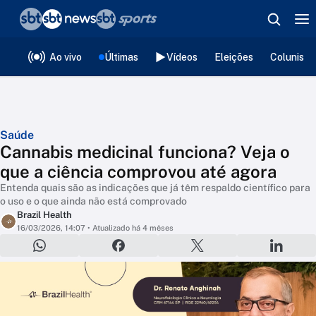
❮
voltar
Editorias
Ao vivo
Últimas
Vídeos
Eleições
Colunista
Saúde
Cannabis medicinal funciona? Veja o
que a ciência comprovou até agora
Entenda quais são as indicações que já têm respaldo científico para
o uso e o que ainda não está comprovado
Brazil Health
16/03/2026, 14:07
• Atualizado há 4 mêses