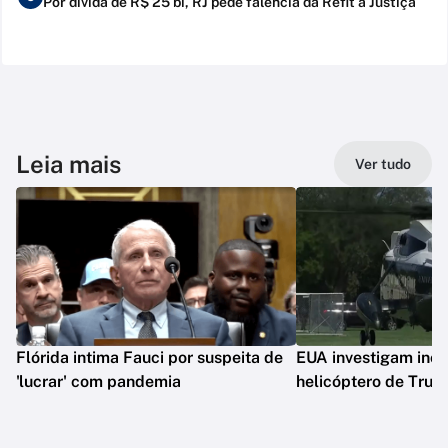
Por dívida de R$ 25 bi, RJ pede falência da Refit à Justiça
Leia mais
Ver tudo
Flórida intima Fauci por suspeita de
EUA investigam inc
'lucrar' com pandemia
helicóptero de Tru