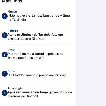
Mais lidas
Mundo
'Não houve alerta', diz familiar de vítima
1
na Tailândia
Política
Plano preliminar de Tarcísio fala em
2
prosperidade e 10 eixos
Brasil
Mulher é morta a facadas pelo ex na
3
frente dos filhos em SP
Brasil
4
Bia Haddad anuncia pausa na carreira
Tecnologia
Após reclamação de Janja, governo cobra
5
medidas do Discord