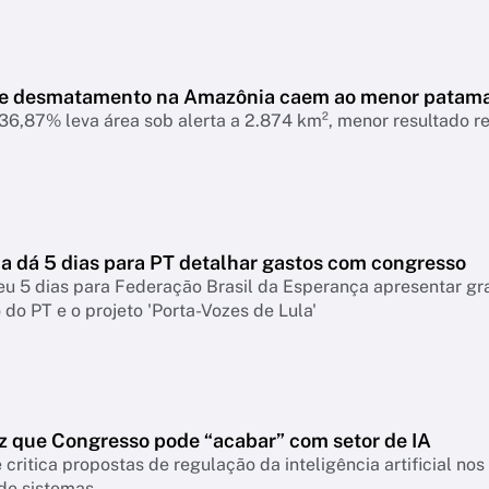
de desmatamento na Amazônia caem ao menor patam
6,87% leva área sob alerta a 2.874 km², menor resultado r
 dá 5 dias para PT detalhar gastos com congresso
eu 5 dias para Federação Brasil da Esperança apresentar g
do PT e o projeto 'Porta-Vozes de Lula'
z que Congresso pode “acabar” com setor de IA
 critica propostas de regulação da inteligência artificial n
 de sistemas