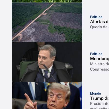
Política
Alertas 
Queda de 3
Política
Mendonça
Ministro d
Congresso 
Mundo
Trump di
Presidente
avaliação