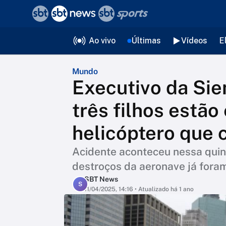
❮
voltar
Editorias
Ao vivo
Últimas
Vídeos
E
Mundo
Executivo da Sie
três filhos estão
helicóptero que 
Acidente aconteceu nessa quint
destroços da aeronave já foram
SBT News
S
11/04/2025, 14:16
• Atualizado há 1 ano