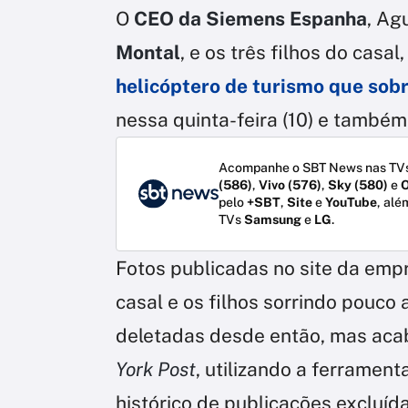
O
CEO da Siemens Espanha
, Ag
Montal
, e os três filhos do casal
helicóptero de turismo que sob
nessa quinta-feira (10) e também
Acompanhe o SBT News nas TVs
(586)
,
Vivo (576)
,
Sky (580)
e
O
pelo
+SBT
,
Site
e
YouTube
, alé
TVs
Samsung
e
LG
.
Fotos publicadas no site da emp
casal e os filhos sorrindo pouc
deletadas desde então, mas aca
York Post
, utilizando a ferramenta
histórico de publicações excluída