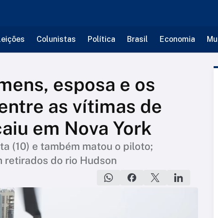
leições
Colunistas
Política
Brasil
Economia
Mu
mens, esposa e os
 entre as vítimas de
caiu em Nova York
a (10) e também matou o piloto;
 retirados do rio Hudson