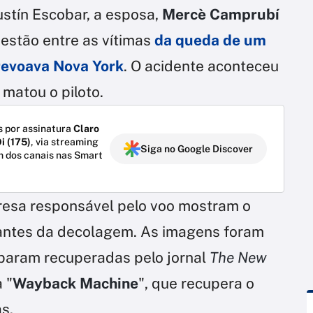
ustín Escobar, a esposa,
Mercè Camprubí
, estão entre as vítimas
da queda de um
revoava Nova York
. O acidente aconteceu
 matou o piloto.
 por assinatura
Claro
i (175)
, via streaming
Siga no Google Discover
m dos canais nas Smart
resa responsável pelo voo mostram o
o antes da decolagem. As imagens foram
baram recuperadas pelo jornal
The New
 "
Wayback Machine
", que recupera o
s.