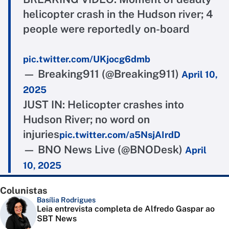
helicopter crash in the Hudson river; 4
people were reportedly on-board
pic.twitter.com/UKjocg6dmb
— Breaking911 (@Breaking911)
April 10,
2025
JUST IN: Helicopter crashes into
Hudson River; no word on
injuries
pic.twitter.com/a5NsjAIrdD
— BNO News Live (@BNODesk)
April
10, 2025
Colunistas
Basília Rodrigues
Leia entrevista completa de Alfredo Gaspar ao
SBT News