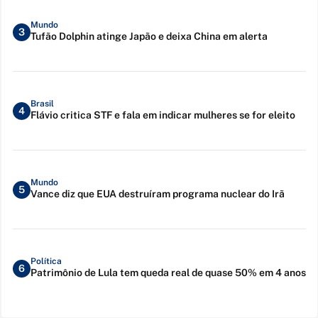
Mundo
3
Tufão Dolphin atinge Japão e deixa China em alerta
Brasil
4
Flávio critica STF e fala em indicar mulheres se for eleito
Mundo
5
Vance diz que EUA destruíram programa nuclear do Irã
Política
6
Patrimônio de Lula tem queda real de quase 50% em 4 anos