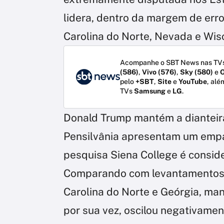
lidera, dentro da margem de err
Carolina do Norte, Nevada e Wis
Acompanhe o SBT News nas TVs
(586)
,
Vivo (576)
,
Sky (580)
e
O
pelo
+SBT
,
Site
e
YouTube
, alé
TVs
Samsung
e
LG
.
Donald Trump mantém a dianteira
Pensilvânia apresentam um empat
pesquisa Siena College é consid
Comparando com levantamentos a
Carolina do Norte e Geórgia, ma
por sua vez, oscilou negativame