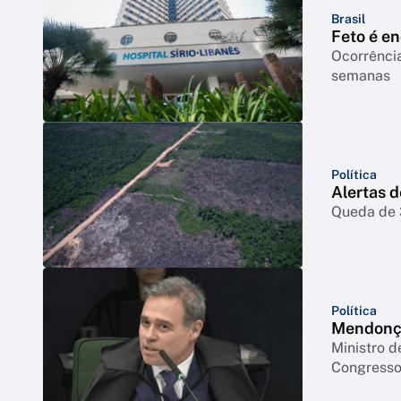
Brasil
Feto é e
Ocorrência
semanas
Política
Alertas 
Queda de 3
Política
Mendonça
Ministro d
Congresso 