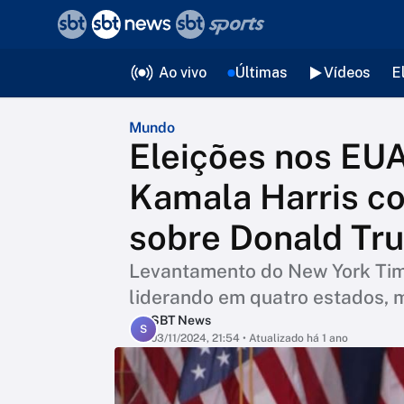
❮
voltar
Editorias
Ao vivo
Últimas
Vídeos
E
Mundo
Eleições nos EUA
Kamala Harris c
sobre Donald Tr
Levantamento do New York Ti
liderando em quatro estados, 
SBT News
S
03/11/2024, 21:54
• Atualizado há 1 ano