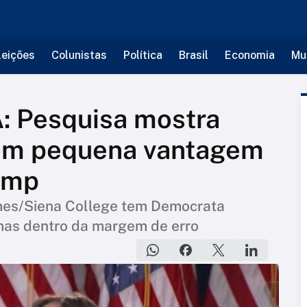
leições
Colunistas
Política
Brasil
Economia
Mu
: Pesquisa mostra
om pequena vantagem
ump
mes/Siena College tem Democrata
mas dentro da margem de erro