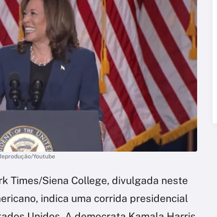
| Reprodução/Youtube
k Times/Siena College, divulgada neste
ericano, indica uma corrida presidencial
ados Unidos. A democrata Kamala Harris