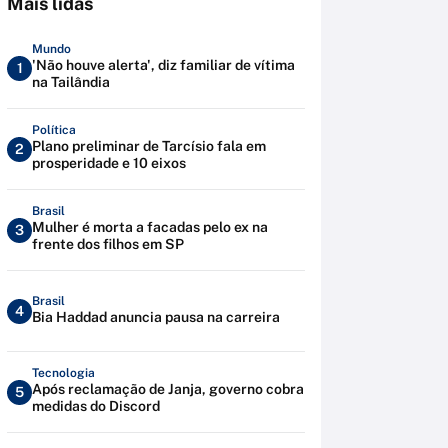
Mais lidas
Mundo
'Não houve alerta', diz familiar de vítima
1
na Tailândia
Política
Plano preliminar de Tarcísio fala em
2
prosperidade e 10 eixos
Brasil
Mulher é morta a facadas pelo ex na
3
frente dos filhos em SP
Brasil
4
Bia Haddad anuncia pausa na carreira
Tecnologia
Após reclamação de Janja, governo cobra
5
medidas do Discord