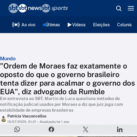
❮
voltar
Editorias
Ao vivo
Últimas
Vídeos
Eleições
Colunista
Mundo
"Ordem de Moraes faz exatamente o
oposto do que o governo brasileiro
tenta dizer para acalmar o governo dos
EUA", diz advogado da Rumble
Em entrevista ao SBT, Martin de Luca questiona métodos de
notificação judicial usados por Moraes e diz que juiz joga com
estabilidade de empresas brasileiras
Patrícia Vasconcellos
15/07/2025, 01:21
• Atualizado há 1 ano