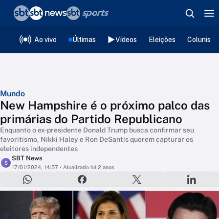
❮
voltar
Editorias
Ao vivo
Últimas
Vídeos
Eleições
Colunista
Mundo
New Hampshire é o próximo palco das
primárias do Partido Republicano
Enquanto o ex-presidente Donald Trump busca confirmar seu
favoritismo, Nikki Haley e Ron DeSantis querem capturar os
eleitores independentes
SBT News
S
17/01/2024, 14:57
• Atualizado há 2 anos