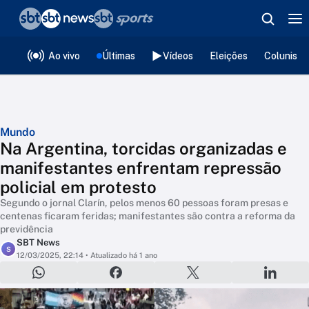
❮
voltar
Editorias
Ao vivo
Últimas
Vídeos
Eleições
Colunista
Mundo
Na Argentina, torcidas organizadas e
manifestantes enfrentam repressão
policial em protesto
Segundo o jornal Clarín, pelos menos 60 pessoas foram presas e
centenas ficaram feridas; manifestantes são contra a reforma da
previdência
SBT News
S
12/03/2025, 22:14
• Atualizado há 1 ano