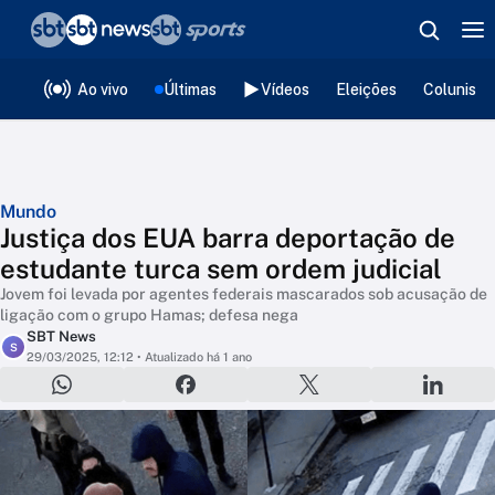
❮
voltar
Editorias
Ao vivo
Últimas
Vídeos
Eleições
Colunista
Mundo
Justiça dos EUA barra deportação de
estudante turca sem ordem judicial
Jovem foi levada por agentes federais mascarados sob acusação de
ligação com o grupo Hamas; defesa nega
SBT News
S
29/03/2025, 12:12
• Atualizado há 1 ano