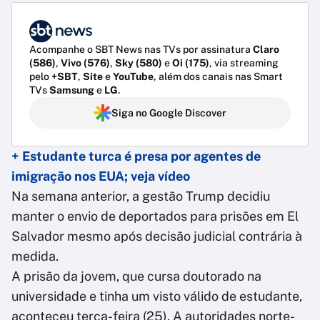
Acompanhe o SBT News nas TVs por assinatura
Claro
(586)
,
Vivo (576)
,
Sky (580)
e
Oi (175)
, via streaming
pelo
+SBT
,
Site
e
YouTube
, além dos canais nas Smart
TVs
Samsung
e
LG
.
Siga no Google Discover
+ Estudante turca é presa por agentes de
imigração nos EUA; veja vídeo
Na semana anterior, a gestão Trump decidiu
manter o envio de deportados para prisões em El
Salvador mesmo após decisão judicial contrária à
medida.
A prisão da jovem, que cursa doutorado na
universidade e tinha um visto válido de estudante,
aconteceu terça-feira (25). A autoridades norte-