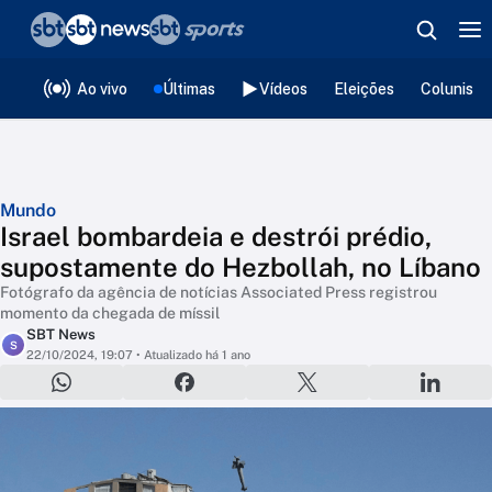
❮
voltar
Editorias
Ao vivo
Últimas
Vídeos
Eleições
Colunista
Mundo
Israel bombardeia e destrói prédio,
supostamente do Hezbollah, no Líbano
Fotógrafo da agência de notícias Associated Press registrou
momento da chegada de míssil
SBT News
S
22/10/2024, 19:07
• Atualizado há 1 ano