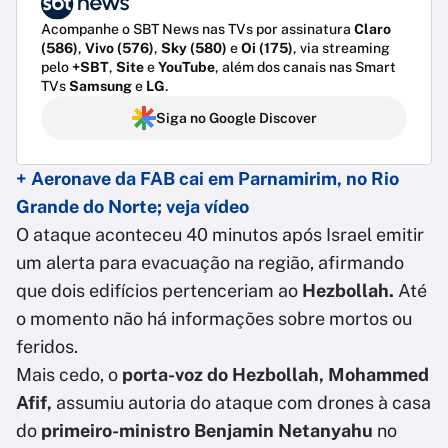
Acompanhe o SBT News nas TVs por assinatura
Claro
(586)
,
Vivo (576)
,
Sky (580)
e
Oi (175)
, via streaming
pelo
+SBT
,
Site
e
YouTube
, além dos canais nas Smart
TVs
Samsung
e
LG
.
Siga no Google Discover
+ Aeronave da FAB cai em Parnamirim, no Rio
Grande do Norte; veja vídeo
O ataque aconteceu 40 minutos após Israel emitir
um alerta para evacuação na região, afirmando
que dois edifícios pertenceriam ao
Hezbollah.
Até
o momento não há informações sobre mortos ou
feridos.
Mais cedo, o
porta-voz do Hezbollah, Mohammed
Afif,
assumiu autoria do ataque com drones à casa
do
primeiro-ministro Benjamin Netanyahu
no