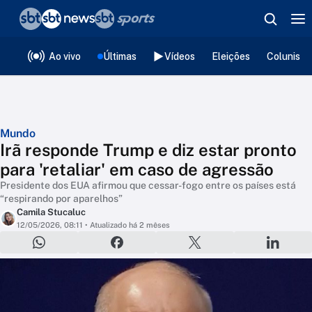
❮
voltar
Editorias
Ao vivo
Últimas
Vídeos
Eleições
Colunista
Mundo
Irã responde Trump e diz estar pronto
para 'retaliar' em caso de agressão
Presidente dos EUA afirmou que cessar-fogo entre os países está
“respirando por aparelhos”
Camila Stucaluc
12/05/2026, 08:11
• Atualizado há 2 mêses