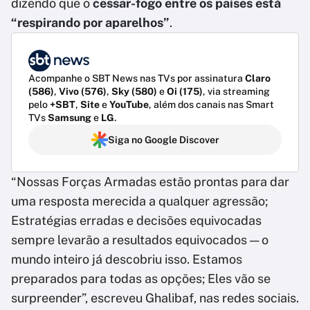
dizendo que o
cessar-fogo entre os países está
“respirando por aparelhos”
.
Acompanhe o SBT News nas TVs por assinatura
Claro
(586)
,
Vivo (576)
,
Sky (580)
e
Oi (175)
, via streaming
pelo
+SBT
,
Site
e
YouTube
, além dos canais nas Smart
TVs
Samsung
e
LG
.
Siga no Google Discover
“Nossas Forças Armadas estão prontas para dar
uma resposta merecida a qualquer agressão;
Estratégias erradas e decisões equivocadas
sempre levarão a resultados equivocados — o
mundo inteiro já descobriu isso. Estamos
preparados para todas as opções; Eles vão se
surpreender”, escreveu Ghalibaf, nas redes sociais.