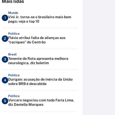
Mais lidas
Mundo
Vini Jr. torna-se o brasileiro mais bem
1
pago; veja o top 10
Política
Flávio atribui falta de alianças aos
2
“caciques” do Centrão
Brasil
Tenente da Rota apresenta melhora
3
neurológica, diz boletim
Política
Durigan: acusação de inércia da União
4
sobre BRB é descabida
Política
Vorcaro negociou com toda Faria Lima,
5
diz Daniella Marques