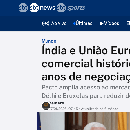
❮
voltar
Editorias
Ao vivo
Últimas
Vídeos
E
Mundo
Índia e União Eu
comercial histór
anos de negocia
Pacto amplia acesso ao mercad
Délhi e Bruxelas para reduzir
Reuters
27/01/2026, 07:45
• Atualizado há 6 mêses