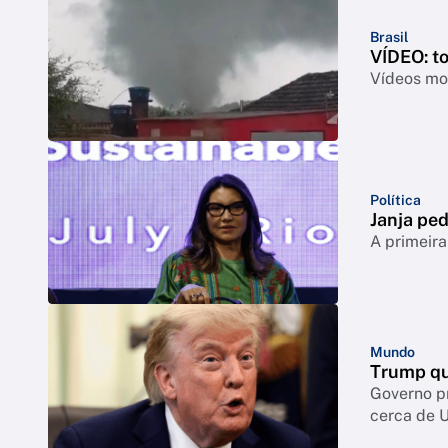
Brasil
VÍDEO: t
Vídeos mos
Política
Janja ped
A primeira
Mundo
Trump qu
Governo p
cerca de 