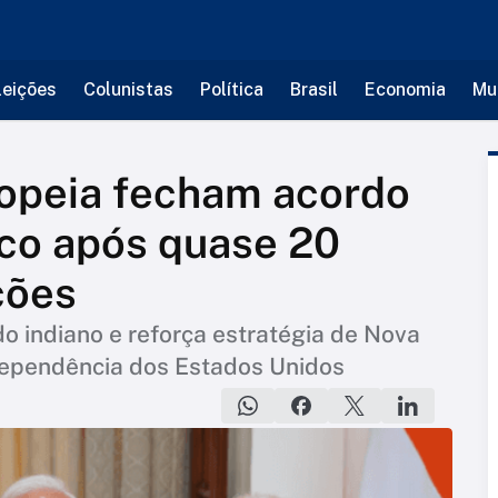
leições
Colunistas
Política
Brasil
Economia
Mu
ropeia fecham acordo
ico após quase 20
ções
o indiano e reforça estratégia de Nova
 dependência dos Estados Unidos