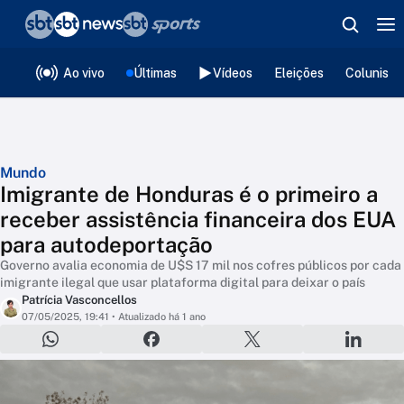
❮
voltar
Editorias
Ao vivo
Últimas
Vídeos
Eleições
Colunista
Mundo
Imigrante de Honduras é o primeiro a
receber assistência financeira dos EUA
para autodeportação
Governo avalia economia de U$S 17 mil nos cofres públicos por cada
imigrante ilegal que usar plataforma digital para deixar o país
Patrícia Vasconcellos
07/05/2025, 19:41
• Atualizado há 1 ano