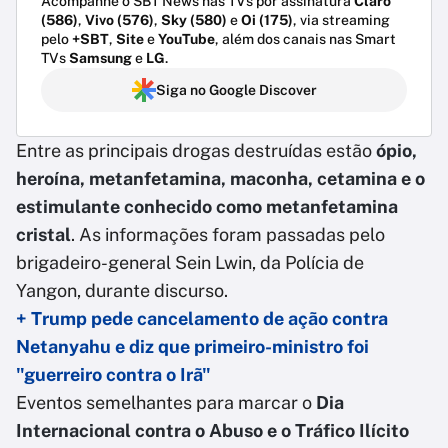
Acompanhe o SBT News nas TVs por assinatura
Claro
(586)
,
Vivo (576)
,
Sky (580)
e
Oi (175)
, via streaming
pelo
+SBT
,
Site
e
YouTube
, além dos canais nas Smart
TVs
Samsung
e
LG
.
Siga no Google Discover
Entre as principais drogas destruídas estão
ópio,
heroína, metanfetamina, maconha, cetamina e o
estimulante conhecido como metanfetamina
cristal
. As informações foram passadas pelo
brigadeiro-general Sein Lwin, da Polícia de
Yangon, durante discurso.
+ Trump pede cancelamento de ação contra
Netanyahu e diz que primeiro-ministro foi
"guerreiro contra o Irã"
Eventos semelhantes para marcar o
Dia
Internacional contra o Abuso e o Tráfico Ilícito