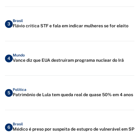
Brasil
3
Flávio critica STF e fala em indicar mulheres se for eleito
Mundo
4
Vance diz que EUA destruíram programa nuclear do Irã
Política
5
Patrimônio de Lula tem queda real de quase 50% em 4 anos
Brasil
6
Médico é preso por suspeita de estupro de vulnerável em SP