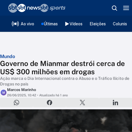
❮
voltar
Editorias
Ao vivo
Últimas
Vídeos
Eleições
Colunista
Mundo
Governo de Mianmar destrói cerca de
US$ 300 milhões em drogas
Ação marca o Dia Internacional contra o Abuso e o Tráfico Ilícito de
Drogas no país
Marcos Marinho
M
26/06/2025, 10:42
• Atualizado há 1 ano