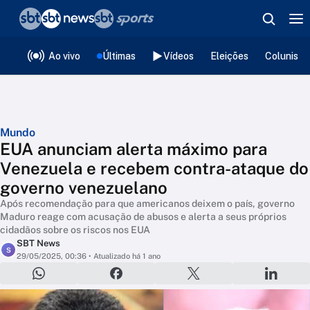
❮
voltar
Editorias
Ao vivo
Últimas
Vídeos
Eleições
Colunista
Mundo
EUA anunciam alerta máximo para
Venezuela e recebem contra-ataque do
governo venezuelano
Após recomendação para que americanos deixem o país, governo
Maduro reage com acusação de abusos e alerta a seus próprios
cidadãos sobre os riscos nos EUA
SBT News
S
29/05/2025, 00:36
• Atualizado há 1 ano