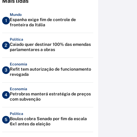
Mais lidas
Mundo
Espanha exige fim de controle de
1
fronteira da Itália
Política
Caiado quer destinar 100% das emendas
2
parlamentares a obras
Economia
Refit tem autorização de funcionamento
3
revogada
Economia
Petrobras manterá estratégia de preços
4
com subvenção
Política
Boulos cobra Senado por fim da escala
5
6x1 antes da eleição