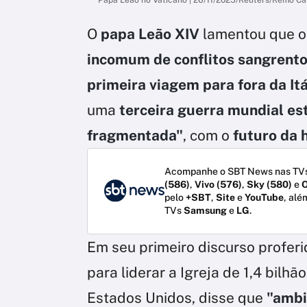
O
papa Leão XIV
lamentou que o
incomum de conflitos sangrent
primeira viagem para fora da It
uma
terceira guerra mundial es
fragmentada"
, com o
futuro da 
Acompanhe o SBT News nas TVs
(586)
,
Vivo (576)
,
Sky (580)
e
O
pelo
+SBT
,
Site
e
YouTube
, alé
TVs
Samsung
e
LG
.
Em seu primeiro discurso proferi
para liderar a Igreja de 1,4 bilh
Estados Unidos, disse que
"ambi