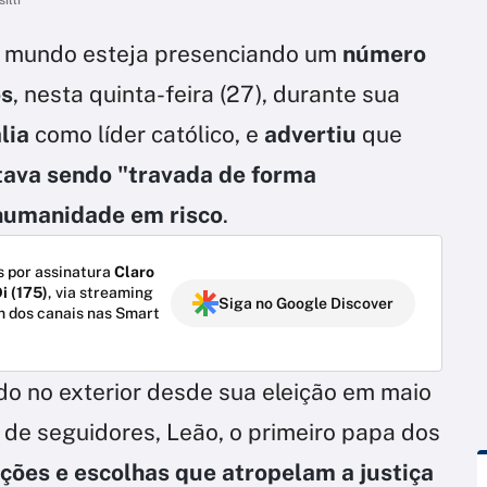
 mundo esteja presenciando um
número
os
, nesta quinta-feira (27), durante sua
ália
como líder católico, e
advertiu
que
tava sendo "travada de forma
humanidade em risco
.
 por assinatura
Claro
i (175)
, via streaming
Siga no Google Discover
m dos canais nas Smart
do no exterior desde sua eleição em maio
ão de seguidores, Leão, o primeiro papa dos
ções e escolhas que atropelam a justiça