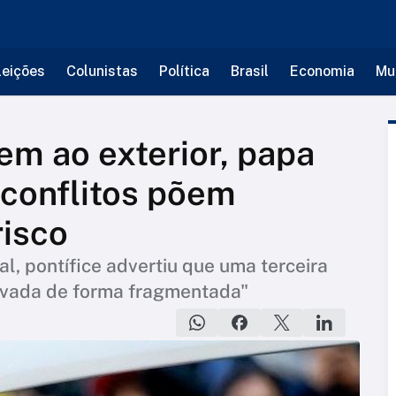
leições
Colunistas
Política
Brasil
Economia
Mu
em ao exterior, papa
 conflitos põem
isco
l, pontífice advertiu que uma terceira
avada de forma fragmentada"