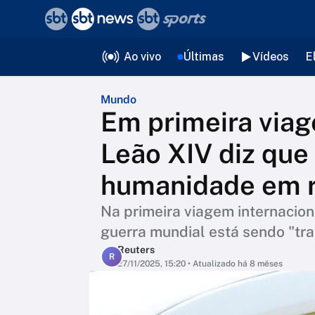
❮
voltar
Editorias
Ao vivo
Últimas
Vídeos
E
Mundo
Em primeira viag
Leão XIV diz que
humanidade em r
Na primeira viagem internaciona
guerra mundial está sendo "tr
Reuters
R
27/11/2025, 15:20
• Atualizado há 8 mêses