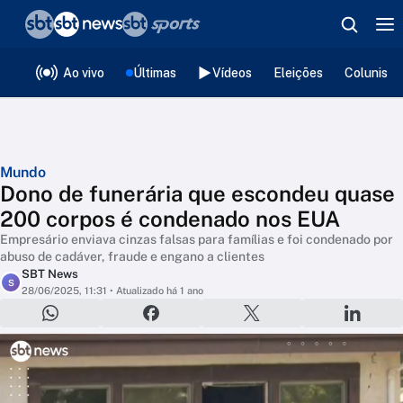
❮
voltar
Editorias
Ao vivo
Últimas
Vídeos
Eleições
Colunista
Mundo
Dono de funerária que escondeu quase
200 corpos é condenado nos EUA
Empresário enviava cinzas falsas para famílias e foi condenado por
abuso de cadáver, fraude e engano a clientes
SBT News
S
28/06/2025, 11:31
• Atualizado há 1 ano