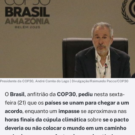
Presidente da COP30, André Corrêa do Lago | Divulgação/Raimundo Pacco/COP30
O
Brasil
, anfitrião da
COP30
,
pediu
nesta sexta-
feira (21) que os
países se unam para chegar a um
acordo
, enquanto um
impasse
se aproximava nas
horas finais da cúpula climática
sobre
se o pacto
deveria ou não colocar o mundo em um caminho