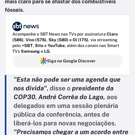
mais claro para se afastar dos combustíveis
fósseis
.
Acompanhe o SBT News nas TVs por assinatura
Claro
(586)
,
Vivo (576)
,
Sky (580)
e
Oi (175)
, via streaming
pelo
+SBT
,
Site
e
YouTube
, além dos canais nas Smart
TVs
Samsung
e
LG
.
Siga no Google Discover
"Esta não pode ser uma agenda que
nos divida"
, disse o
presidente da
COP30
,
André Corrêa do Lago,
aos
delegados em uma sessão plenária
pública da conferência, antes de
liberá-los para novas negociações.
"Precisamos chegar a um acordo entre