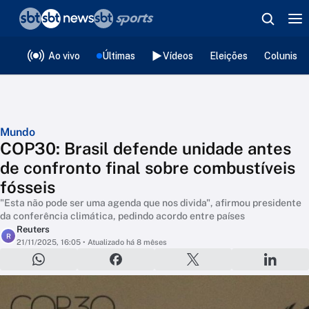
❮
voltar
Editorias
Ao vivo
Últimas
Vídeos
Eleições
Colunista
Mundo
COP30: Brasil defende unidade antes
de confronto final sobre combustíveis
fósseis
"Esta não pode ser uma agenda que nos divida", afirmou presidente
da conferência climática, pedindo acordo entre países
Reuters
R
21/11/2025, 16:05
• Atualizado há 8 mêses