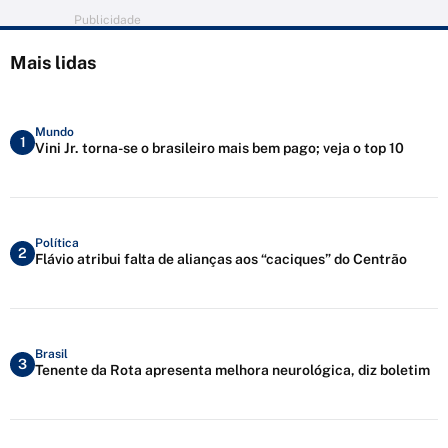
Publicidade
Mais lidas
Mundo
1
Vini Jr. torna-se o brasileiro mais bem pago; veja o top 10
Política
2
Flávio atribui falta de alianças aos “caciques” do Centrão
Brasil
3
Tenente da Rota apresenta melhora neurológica, diz boletim