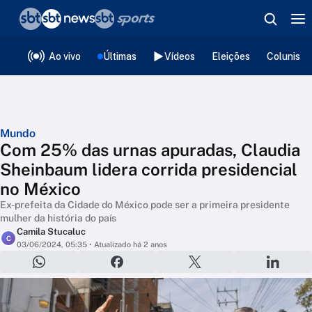
❮
voltar
Editorias
Ao vivo
Últimas
Vídeos
Eleições
Colunista
Mundo
Com 25% das urnas apuradas, Claudia
Sheinbaum lidera corrida presidencial
no México
Ex-prefeita da Cidade do México pode ser a primeira presidente
mulher da história do país
Camila Stucaluc
C
03/06/2024, 05:35
• Atualizado há 2 anos