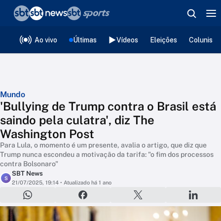
❮
voltar
Editorias
Ao vivo
Últimas
Vídeos
Eleições
Colunista
Mundo
'Bullying de Trump contra o Brasil está
saindo pela culatra', diz The
Washington Post
Para Lula, o momento é um presente, avalia o artigo, que diz que
Trump nunca escondeu a motivação da tarifa: "o fim dos processos
contra Bolsonaro"
SBT News
S
21/07/2025, 19:14
• Atualizado há 1 ano