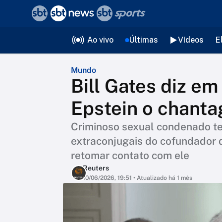
❮
voltar
Editorias
Ao vivo
Últimas
Vídeos
E
Mundo
Bill Gates diz e
Epstein o chant
Criminoso sexual condenado te
extraconjugais do cofundador d
retomar contato com ele
Reuters
10/06/2026, 19:51
• Atualizado há 1 mês