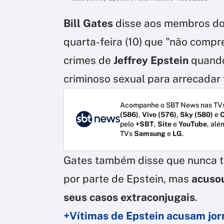
Bill Gates
disse aos membros d
quarta-feira (10) que "não comp
crimes de
Jeffrey Epstein
quando
criminoso sexual para arrecadar 
Acompanhe o SBT News nas TVs
(586)
,
Vivo (576)
,
Sky (580)
e
O
pelo
+SBT
,
Site
e
YouTube
, alé
TVs
Samsung
e
LG
.
Gates também disse que nunca 
por parte de Epstein, mas
acusou
seus casos extraconjugais
.
+Vítimas de Epstein acusam jor