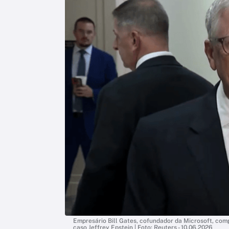
Empresário Bill Gates, cofundador da Microsoft, co
caso Jeffrey Epstein | Foto: Reuters - 10.06.2026