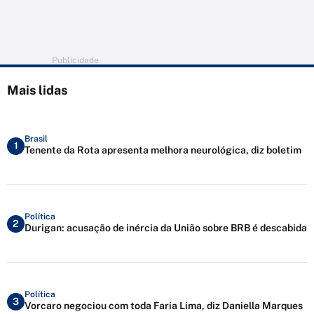
Publicidade
Mais lidas
Brasil
1
Tenente da Rota apresenta melhora neurológica, diz boletim
Política
2
Durigan: acusação de inércia da União sobre BRB é descabida
Política
3
Vorcaro negociou com toda Faria Lima, diz Daniella Marques