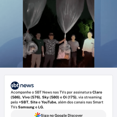
Acompanhe o SBT News nas TVs por assinatura
Claro
(586)
,
Vivo (576)
,
Sky (580)
e
Oi (175)
, via streaming
pelo
+SBT
,
Site
e
YouTube
, além dos canais nas Smart
TVs
Samsung
e
LG
.
Siga no Google Discover