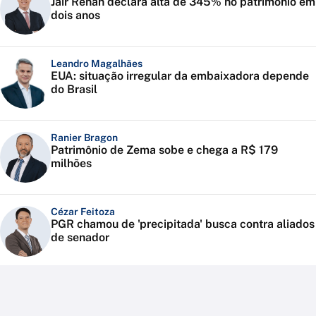
Jair Renan declara alta de 345% no patrimônio em
dois anos
Leandro Magalhães
EUA: situação irregular da embaixadora depende
do Brasil
Ranier Bragon
Patrimônio de Zema sobe e chega a R$ 179
milhões
Cézar Feitoza
PGR chamou de 'precipitada' busca contra aliados
de senador