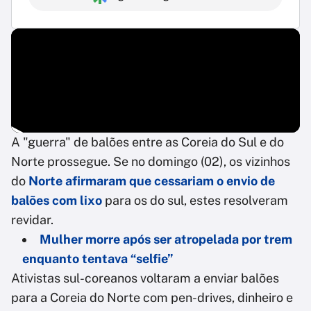
A "guerra" de balões entre as Coreia do Sul e do
Norte prossegue. Se no domingo (02), os vizinhos
do
Norte afirmaram que cessariam o envio de
balões com lixo
para os do sul, estes resolveram
revidar.
Mulher morre após ser atropelada por trem
enquanto tentava “selfie”
Ativistas sul-coreanos voltaram a enviar balões
para a Coreia do Norte com pen-drives, dinheiro e