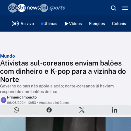
❮
voltar
Editorias
Ao vivo
Últimas
Vídeos
Eleições
Colunista
Mundo
Ativistas sul-coreanos enviam balões
com dinheiro e K-pop para a vizinha do
Norte
Governo do país não apoia a ação; norte-coreanos já haviam
respondido com balões de lixo
Primeiro Impacto
P
06/06/2024, 12:53
• Atualizado há 2 anos