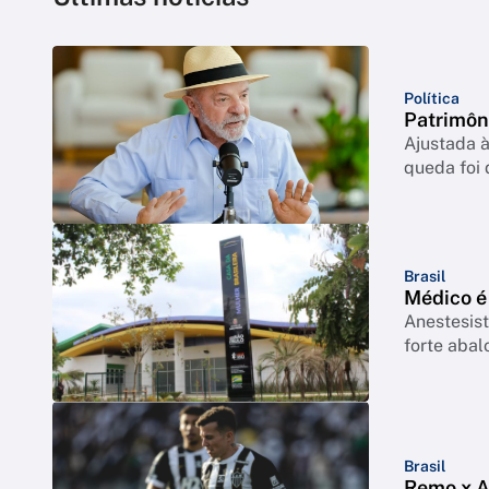
Política
Patrimôn
Ajustada à
queda foi
Brasil
Médico é
Anestesist
forte abal
Brasil
Remo x At