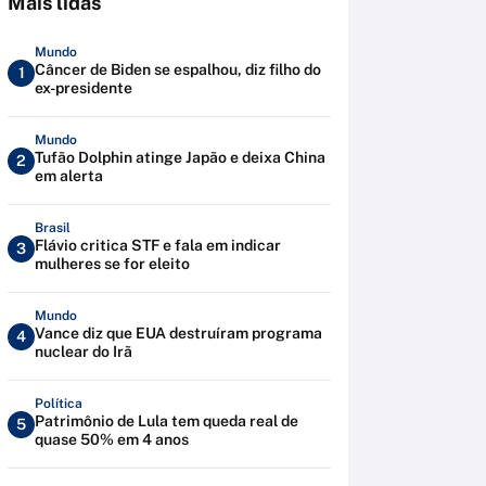
Mais lidas
Mundo
Câncer de Biden se espalhou, diz filho do
1
ex-presidente
Mundo
Tufão Dolphin atinge Japão e deixa China
2
em alerta
Brasil
Flávio critica STF e fala em indicar
3
mulheres se for eleito
Mundo
Vance diz que EUA destruíram programa
4
nuclear do Irã
Política
Patrimônio de Lula tem queda real de
5
quase 50% em 4 anos