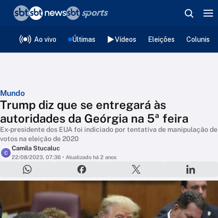
❮
voltar
Editorias
Ao vivo
Últimas
Vídeos
Eleições
Colunista
Mundo
Trump diz que se entregará às
autoridades da Geórgia na 5ª feira
Ex-presidente dos EUA foi indiciado por tentativa de manipulação de
votos na eleição de 2020
Camila Stucaluc
C
22/08/2023, 07:36
• Atualizado há 2 anos