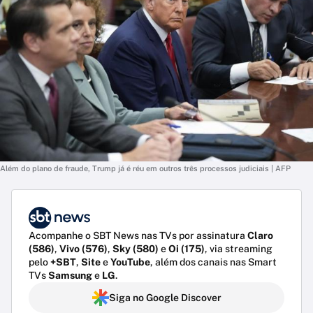
Além do plano de fraude, Trump já é réu em outros três processos judiciais | AFP
Acompanhe o SBT News nas TVs por assinatura
Claro
(586)
,
Vivo (576)
,
Sky (580)
e
Oi (175)
, via streaming
pelo
+SBT
,
Site
e
YouTube
, além dos canais nas Smart
TVs
Samsung
e
LG
.
Siga no Google Discover