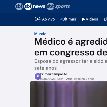
❮
voltar
Editorias
Ao vivo
Últimas
Vídeos
E
Mundo
Médico é agredid
em congresso de
Esposa do agressor teria sido
sete anos
Primeiro Impacto
P
02/06/2023, 12:14
• Atualizado há 2 anos