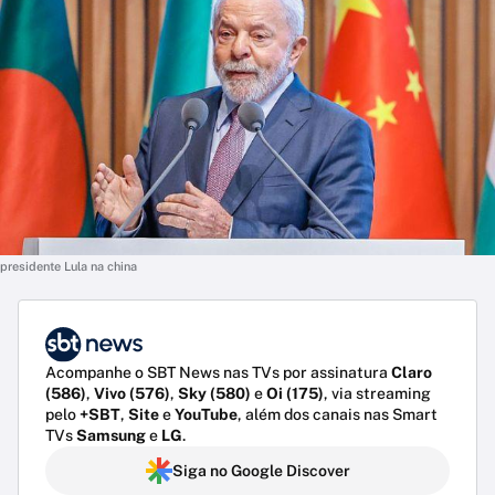
presidente Lula na china
Acompanhe o SBT News nas TVs por assinatura
Claro
(586)
,
Vivo (576)
,
Sky (580)
e
Oi (175)
, via streaming
pelo
+SBT
,
Site
e
YouTube
, além dos canais nas Smart
TVs
Samsung
e
LG
.
Siga no Google Discover