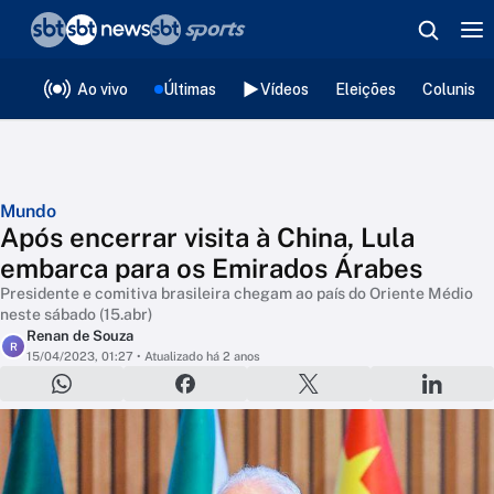
❮
voltar
Editorias
Ao vivo
Últimas
Vídeos
Eleições
Colunista
Mundo
Após encerrar visita à China, Lula
embarca para os Emirados Árabes
Presidente e comitiva brasileira chegam ao país do Oriente Médio
neste sábado (15.abr)
Renan de Souza
R
15/04/2023, 01:27
• Atualizado há 2 anos