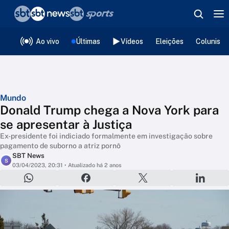
❮
voltar
Editorias
Ao vivo
Últimas
Vídeos
Eleições
Colunista
Mundo
Donald Trump chega a Nova York para
se apresentar à Justiça
Ex-presidente foi indiciado formalmente em investigação sobre
pagamento de suborno a atriz pornô
SBT News
S
03/04/2023, 20:31
• Atualizado há 2 anos