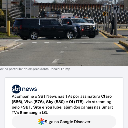
Avião particular do ex-presidente Donald Trump
Acompanhe o SBT News nas TVs por assinatura
Claro
(586)
,
Vivo (576)
,
Sky (580)
e
Oi (175)
, via streaming
pelo
+SBT
,
Site
e
YouTube
, além dos canais nas Smart
TVs
Samsung
e
LG
.
Siga no Google Discover