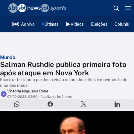
❮
voltar
Editorias
Ao vivo
Últimas
Vídeos
Eleições
Colunista
Mundo
Salman Rushdie publica primeira foto
após ataque em Nova York
Escritor britânico perdeu a visão de um dos olhos e movimento de
uma das mãos
Victoria Nogueira Rosa
V
07/02/2023, 02:50
• Atualizado há 2 anos