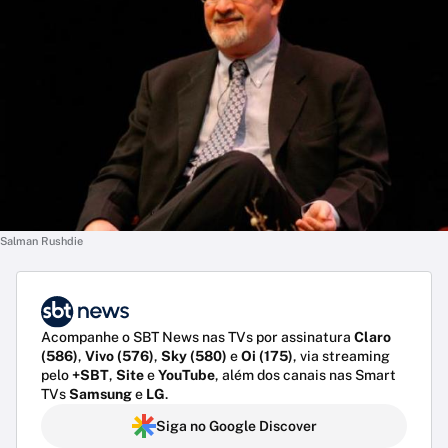
Salman Rushdie
Acompanhe o SBT News nas TVs por assinatura
Claro
(586)
,
Vivo (576)
,
Sky (580)
e
Oi (175)
, via streaming
pelo
+SBT
,
Site
e
YouTube
, além dos canais nas Smart
TVs
Samsung
e
LG
.
Siga no Google Discover