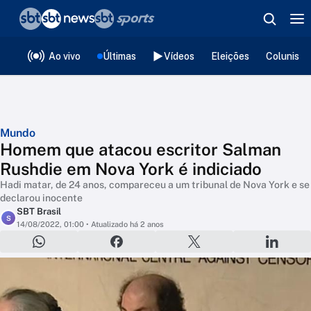
❮
voltar
Editorias
Ao vivo
Últimas
Vídeos
Eleições
Colunista
Mundo
Homem que atacou escritor Salman
Rushdie em Nova York é indiciado
Hadi matar, de 24 anos, compareceu a um tribunal de Nova York e se
declarou inocente
SBT Brasil
S
14/08/2022, 01:00
• Atualizado há 2 anos