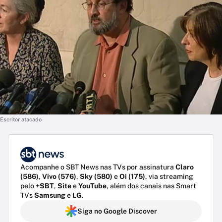
Escritor atacado
Acompanhe o SBT News nas TVs por assinatura
Claro
(586)
,
Vivo (576)
,
Sky (580)
e
Oi (175)
, via streaming
pelo
+SBT
,
Site
e
YouTube
, além dos canais nas Smart
TVs
Samsung
e
LG
.
Siga no Google Discover