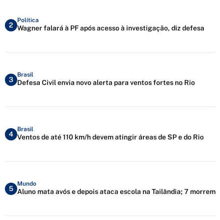
Política
2
Wagner falará à PF após acesso à investigação, diz defesa
Brasil
3
Defesa Civil envia novo alerta para ventos fortes no Rio
Brasil
4
Ventos de até 110 km/h devem atingir áreas de SP e do Rio
Mundo
5
Aluno mata avós e depois ataca escola na Tailândia; 7 morrem