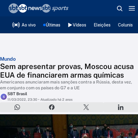
❮
voltar
Editorias
Ao vivo
Últimas
Vídeos
Eleições
Colunista
Mundo
Sem apresentar provas, Moscou acusa
EUA de financiarem armas químicas
Americanos anunciaram mais sanções contra a Rússia, desta vez,
em conjunto com os países do G7 e a UE
SBT Brasil
S
11/03/2022, 23:30
• Atualizado há 2 anos