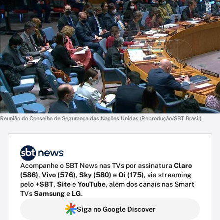
Reunião do Conselho de Segurança das Nações Unidas (Reprodução/SBT Brasil)
Acompanhe o SBT News nas TVs por assinatura
Claro
(586)
,
Vivo (576)
,
Sky (580)
e
Oi (175)
, via streaming
pelo
+SBT
,
Site
e
YouTube
, além dos canais nas Smart
TVs
Samsung
e
LG
.
Siga no Google Discover