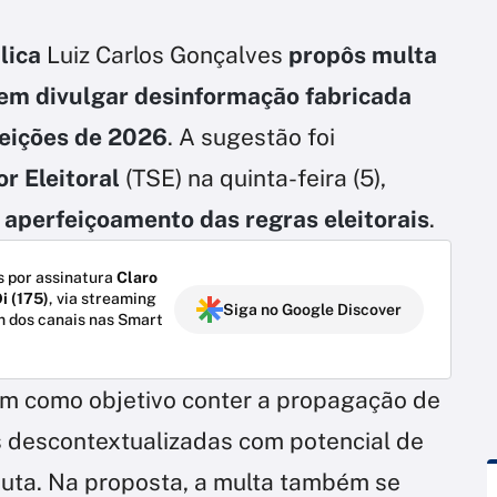
lica
Luiz Carlos Gonçalves
propôs multa
m divulgar desinformação fabricada
eleições de 2026
. A sugestão foi
r Eleitoral
(TSE) na quinta-feira (5),
o
aperfeiçoamento das regras eleitorais
.
 por assinatura
Claro
i (175)
, via streaming
Siga no Google Discover
m dos canais nas Smart
m como objetivo conter a propagação de
 descontextualizadas com potencial de
puta. Na proposta, a multa também se