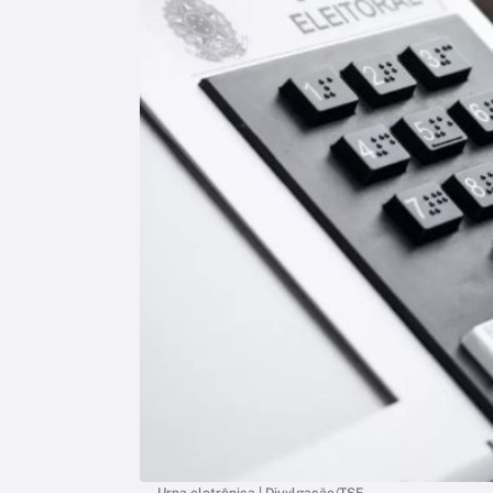
Urna eletrônica | Diuvlgação/TSE