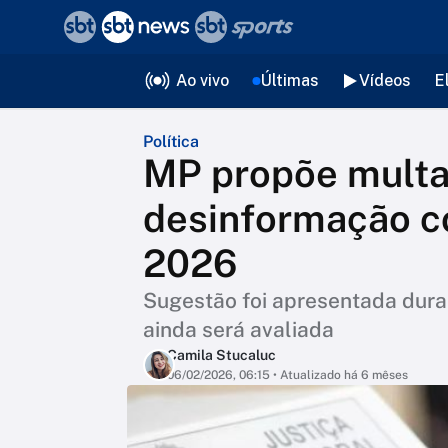
❮
voltar
Editorias
Ao vivo
Últimas
Vídeos
E
Política
MP propõe multa 
desinformação co
2026
Sugestão foi apresentada dura
ainda será avaliada
Camila Stucaluc
06/02/2026, 06:15
• Atualizado há 6 mêses