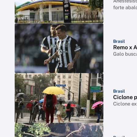
Anestesist
forte abal
Brasil
Remo x At
Galo busca
Brasil
Ciclone p
Ciclone ex