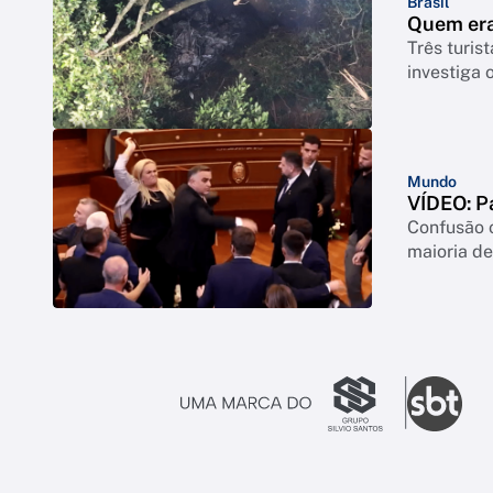
Brasil
Quem era
Três turis
investiga 
Mundo
VÍDEO: P
Confusão o
maioria de