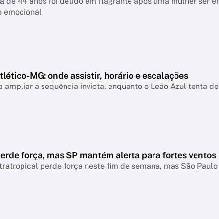
a de 44 anos foi detido em flagrante após uma mulher ser 
o emocional
lético-MG: onde assistir, horário e escalações
 ampliar a sequência invicta, enquanto o Leão Azul tenta de
erde força, mas SP mantém alerta para fortes ventos
tratropical perde força neste fim de semana, mas São Paul