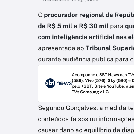
O
procurador regional da Repúb
de R$ 5 mil a R$ 30 mil
para
que
com inteligência artificial nas 
apresentada ao
Tribunal Superio
durante audiência pública para 
Acompanhe o SBT News nas TVs
(586)
,
Vivo (576)
,
Sky (580)
e
O
pelo
+SBT
,
Site
e
YouTube
, alé
TVs
Samsung
e
LG
.
Segundo Gonçalves, a medida te
conteúdos falsos ou informações
causar dano ao equilíbrio da dis