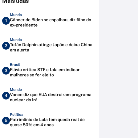
Mais lidas
Mundo
Câncer de Biden se espalhou, diz filho do
1
ex-presidente
Mundo
Tufão Dolphin atinge Japão e deixa China
2
em alerta
Brasil
Flávio critica STF e fala em indicar
3
mulheres se for eleito
Mundo
Vance diz que EUA destruíram programa
4
nuclear do Irã
Política
Patrimônio de Lula tem queda real de
5
quase 50% em 4 anos