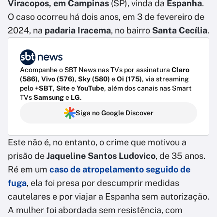
Viracopos, em Campinas
(SP), vinda da
Espanha
.
O caso ocorreu há dois anos, em 3 de fevereiro de
2024, na
padaria Iracema
, no bairro
Santa Cecília
.
Acompanhe o SBT News nas TVs por assinatura
Claro
(586)
,
Vivo (576)
,
Sky (580)
e
Oi (175)
, via streaming
pelo
+SBT
,
Site
e
YouTube
, além dos canais nas Smart
TVs
Samsung
e
LG
.
Siga no Google Discover
Este não é, no entanto, o crime que motivou a
prisão de
Jaqueline Santos Ludovico
, de 35 anos.
Ré em um
caso de atropelamento seguido de
fuga
, ela foi presa por descumprir medidas
cautelares e por viajar a Espanha sem autorização.
A mulher foi abordada sem resistência, com