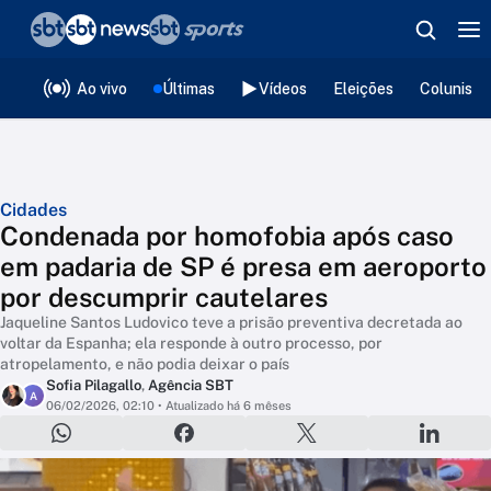
❮
voltar
Editorias
Ao vivo
Últimas
Vídeos
Eleições
Colunista
Cidades
Condenada por homofobia após caso
em padaria de SP é presa em aeroporto
por descumprir cautelares
Jaqueline Santos Ludovico teve a prisão preventiva decretada ao
voltar da Espanha; ela responde à outro processo, por
atropelamento, e não podia deixar o país
Sofia Pilagallo
,
Agência SBT
A
06/02/2026, 02:10
• Atualizado há 6 mêses