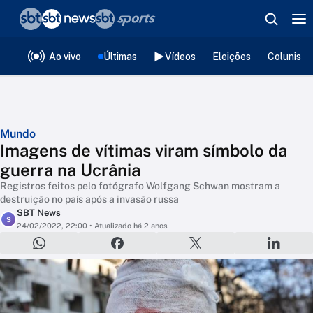
❮
voltar
Editorias
Ao vivo
Últimas
Vídeos
Eleições
Colunista
Mundo
Imagens de vítimas viram símbolo da
guerra na Ucrânia
Registros feitos pelo fotógrafo Wolfgang Schwan mostram a
destruição no país após a invasão russa
SBT News
S
24/02/2022, 22:00
• Atualizado há 2 anos