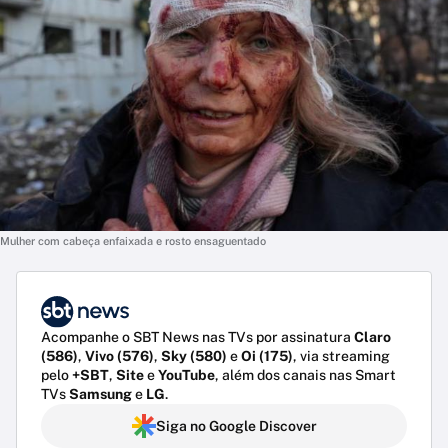
Mulher com cabeça enfaixada e rosto ensaguentado
Acompanhe o SBT News nas TVs por assinatura
Claro
(586)
,
Vivo (576)
,
Sky (580)
e
Oi (175)
, via streaming
pelo
+SBT
,
Site
e
YouTube
, além dos canais nas Smart
TVs
Samsung
e
LG
.
Siga no Google Discover