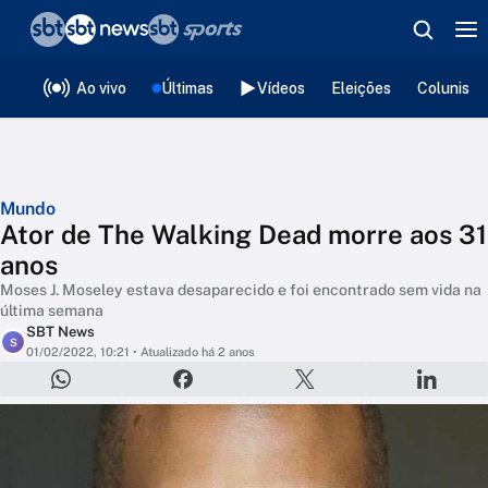
❮
voltar
Editorias
Ao vivo
Últimas
Vídeos
Eleições
Colunista
Mundo
Ator de The Walking Dead morre aos 31
anos
Moses J. Moseley estava desaparecido e foi encontrado sem vida na
última semana
SBT News
S
01/02/2022, 10:21
• Atualizado há 2 anos