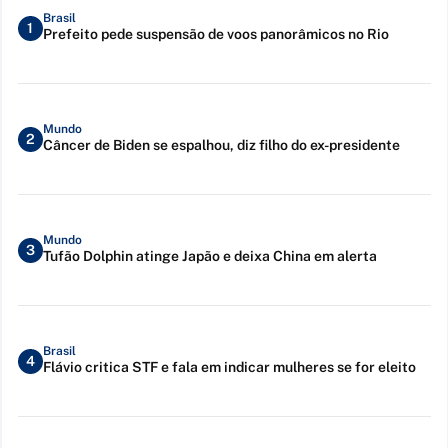
Brasil
1
Prefeito pede suspensão de voos panorâmicos no Rio
Mundo
2
Câncer de Biden se espalhou, diz filho do ex-presidente
Mundo
3
Tufão Dolphin atinge Japão e deixa China em alerta
Brasil
4
Flávio critica STF e fala em indicar mulheres se for eleito