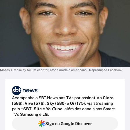
Moses J. Moseley foi um escritor, ator e modelo americano | Reprodução Facebook
Acompanhe o SBT News nas TVs por assinatura
Claro
(586)
,
Vivo (576)
,
Sky (580)
e
Oi (175)
, via streaming
pelo
+SBT
,
Site
e
YouTube
, além dos canais nas Smart
TVs
Samsung
e
LG
.
Siga no Google Discover