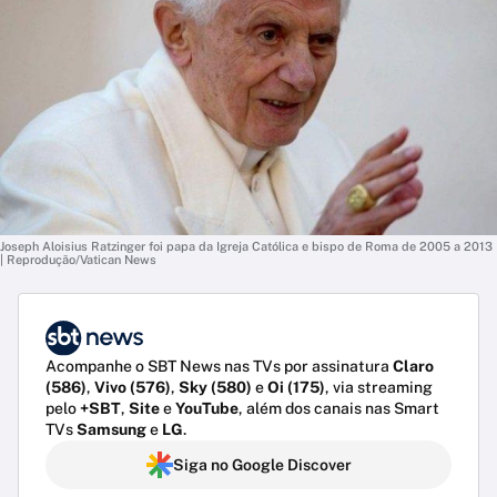
Joseph Aloisius Ratzinger foi papa da Igreja Católica e bispo de Roma de 2005 a 2013
| Reprodução/Vatican News
Acompanhe o SBT News nas TVs por assinatura
Claro
(586)
,
Vivo (576)
,
Sky (580)
e
Oi (175)
, via streaming
pelo
+SBT
,
Site
e
YouTube
, além dos canais nas Smart
TVs
Samsung
e
LG
.
Siga no Google Discover