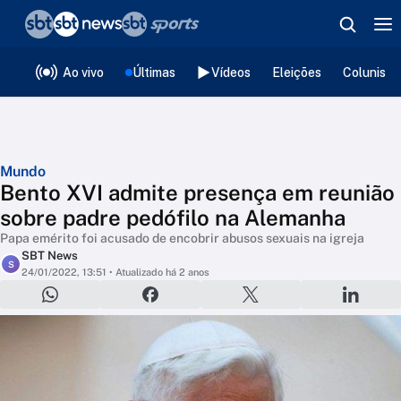
❮
voltar
Editorias
Ao vivo
Últimas
Vídeos
Eleições
Colunista
Mundo
Bento XVI admite presença em reunião
sobre padre pedófilo na Alemanha
Papa emérito foi acusado de encobrir abusos sexuais na igreja
SBT News
S
24/01/2022, 13:51
• Atualizado há 2 anos