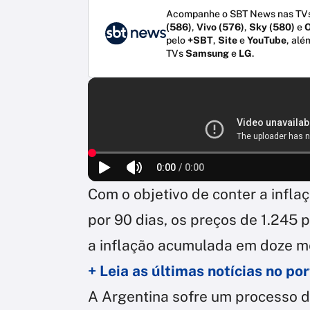
Acompanhe o SBT News nas TVs
(586)
,
Vivo (576)
,
Sky (580)
e
O
pelo
+SBT
,
Site
e
YouTube
, alé
TVs
Samsung
e
LG
.
Com o objetivo de conter a infla
por 90 dias, os preços de 1.245
a inflação acumulada em doze m
+ Leia as últimas notícias no p
A Argentina sofre um processo d