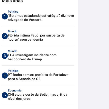
Mais lidas
Política
"Estamos estudando estratégia”, diz novo
1
advogado de Vorcaro
Mundo
Flórida intima Fauci por suspeita de
2
'lucrar' com pandemia
Mundo
EUA investigam incidente com
3
helicóptero de Trump
Política
PT fecha com ex-prefeita de Fortaleza
4
para o Senado no CE
Economia
CNI elogia corte da Selic, mas critica
5
nível dos juros