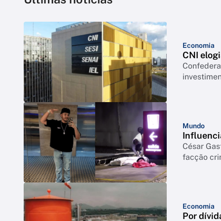
Economia
CNI elogi
Confederação co
investimen
Mundo
Influenci
César Gas
facção cr
Economia
Por dívid