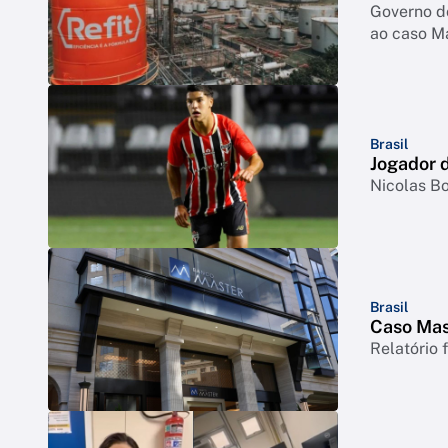
Governo d
ao caso M
Brasil
Jogador d
Nicolas Bo
Brasil
Caso Mast
Relatório 