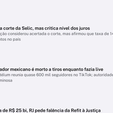
a corte da Selic, mas critica nível dos juros
nsiderou acertada o corte, mas afirmou que taxa de 14% continua pressionando empresas, famíl
tos no país
ador mexicano é morto a tiros enquanto fazia live
télum reunia quase 600 mil seguidores no TikTok; autoridad
iminosa
a de R$ 25 bi, RJ pede falência da Refit à Justiça