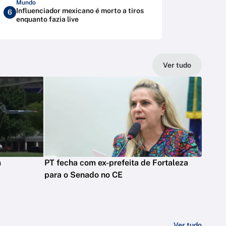
Mundo
Influenciador mexicano é morto a tiros
6
enquanto fazia live
Ver tudo
m
PT fecha com ex-prefeita de Fortaleza
para o Senado no CE
Ver tudo