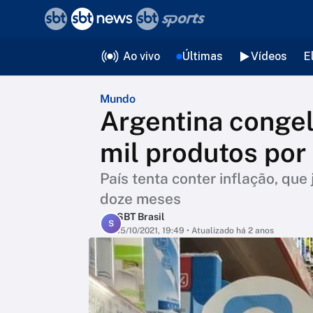
❮
voltar
Editorias
Ao vivo
Últimas
Vídeos
E
Mundo
Argentina congel
mil produtos por
País tenta conter inflação, qu
doze meses
SBT Brasil
S
15/10/2021, 19:49
• Atualizado há 2 anos