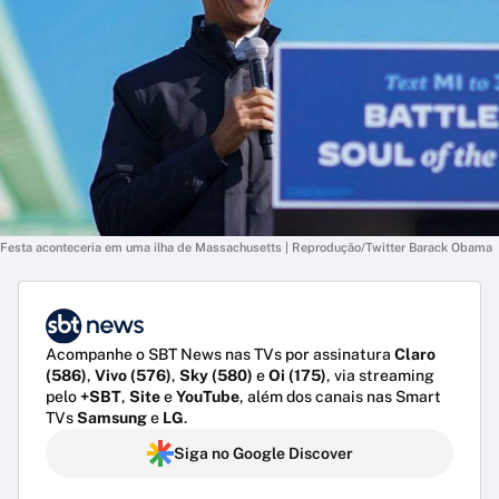
Festa aconteceria em uma ilha de Massachusetts | Reprodução/Twitter Barack Obama
Acompanhe o SBT News nas TVs por assinatura
Claro
(586)
,
Vivo (576)
,
Sky (580)
e
Oi (175)
, via streaming
pelo
+SBT
,
Site
e
YouTube
, além dos canais nas Smart
TVs
Samsung
e
LG
.
Siga no Google Discover