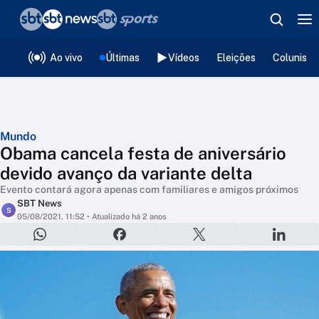
❮
voltar
Editorias
Ao vivo
Últimas
Vídeos
Eleições
Colunista
Mundo
Obama cancela festa de aniversário
devido avanço da variante delta
Evento contará agora apenas com familiares e amigos próximos
SBT News
S
05/08/2021, 11:52
• Atualizado há 2 anos