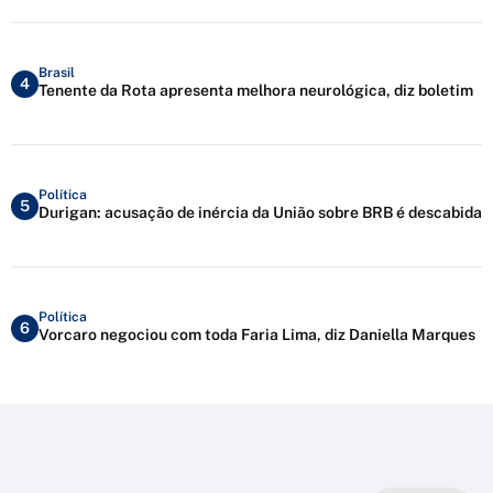
Brasil
4
Tenente da Rota apresenta melhora neurológica, diz boletim
Política
5
Durigan: acusação de inércia da União sobre BRB é descabida
Política
6
Vorcaro negociou com toda Faria Lima, diz Daniella Marques