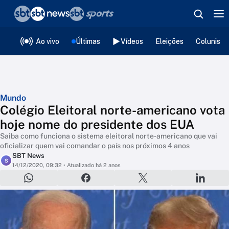
❮
voltar
Editorias
Ao vivo
Últimas
Vídeos
Eleições
Colunista
Mundo
Colégio Eleitoral norte-americano vota
hoje nome do presidente dos EUA
Saiba como funciona o sistema eleitoral norte-americano que vai
oficializar quem vai comandar o país nos próximos 4 anos
SBT News
S
14/12/2020, 09:32
• Atualizado há 2 anos