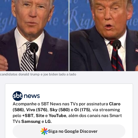
candidatos donald trump e joe biden lado a lado
Acompanhe o SBT News nas TVs por assinatura
Claro
(586)
,
Vivo (576)
,
Sky (580)
e
Oi (175)
, via streaming
pelo
+SBT
,
Site
e
YouTube
, além dos canais nas Smart
TVs
Samsung
e
LG
.
Siga no Google Discover