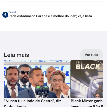
Brasil
6
Rede estadual do Paraná é a melhor do Ideb; veja lista
Leia mais
Ver tudo
"Nunca fui aliado de Castro", diz
Black Mirror ganha 
Carlos Jordy
imersiva em São Pau