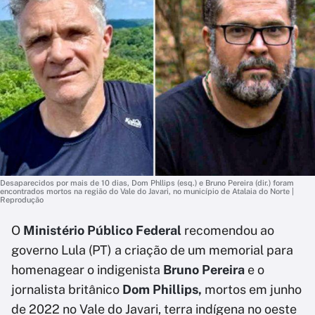
Desaparecidos por mais de 10 dias, Dom Phllips (esq.) e Bruno Pereira (dir.) foram
encontrados mortos na região do Vale do Javari, no município de Atalaia do Norte |
Reprodução
O
Ministério Público Federal
recomendou ao
governo Lula (PT) a criação de um memorial para
homenagear o indigenista
Bruno Pereira
e o
jornalista britânico
Dom Phillips,
mortos em junho
de 2022 no Vale do Javari, terra indígena no oeste