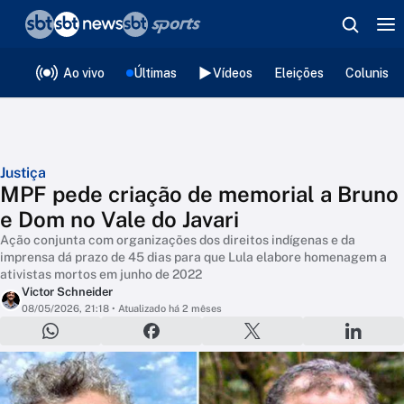
❮
voltar
Editorias
Ao vivo
Últimas
Vídeos
Eleições
Colunista
Justiça
MPF pede criação de memorial a Bruno
e Dom no Vale do Javari
Ação conjunta com organizações dos direitos indígenas e da
imprensa dá prazo de 45 dias para que Lula elabore homenagem a
ativistas mortos em junho de 2022
Victor Schneider
08/05/2026, 21:18
• Atualizado há 2 mêses