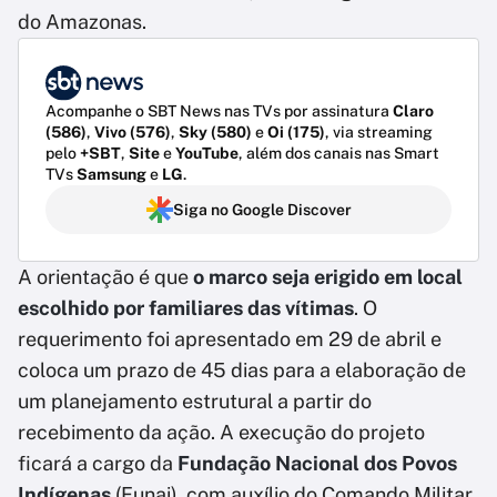
do Amazonas.
Acompanhe o SBT News nas TVs por assinatura
Claro
(586)
,
Vivo (576)
,
Sky (580)
e
Oi (175)
, via streaming
pelo
+SBT
,
Site
e
YouTube
, além dos canais nas Smart
TVs
Samsung
e
LG
.
Siga no Google Discover
A orientação é que
o marco seja erigido em local
escolhido por familiares das vítimas
. O
requerimento foi apresentado em 29 de abril e
coloca um prazo de 45 dias para a elaboração de
um planejamento estrutural a partir do
recebimento da ação. A execução do projeto
ficará a cargo da
Fundação Nacional dos Povos
Indígenas
(Funai), com auxílio do Comando Militar