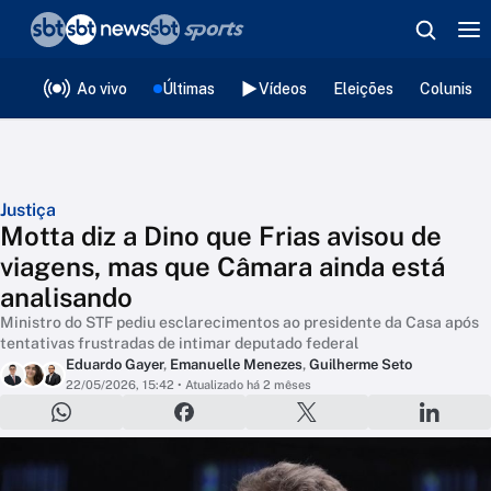
❮
voltar
Editorias
Ao vivo
Últimas
Vídeos
Eleições
Colunista
Justiça
Motta diz a Dino que Frias avisou de
viagens, mas que Câmara ainda está
analisando
Ministro do STF pediu esclarecimentos ao presidente da Casa após
tentativas frustradas de intimar deputado federal
Eduardo Gayer
,
Emanuelle Menezes
,
Guilherme Seto
22/05/2026, 15:42
• Atualizado há 2 mêses