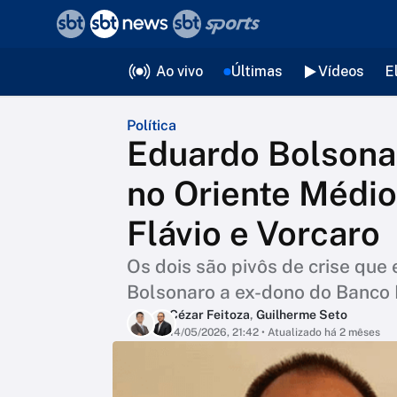
❮
voltar
Editorias
Ao vivo
Últimas
Vídeos
E
Política
Eduardo Bolsonar
no Oriente Médio
Flávio e Vorcaro
Os dois são pivôs de crise que 
Bolsonaro a ex-dono do Banco
Cézar Feitoza
,
Guilherme Seto
14/05/2026, 21:42
• Atualizado há 2 mêses