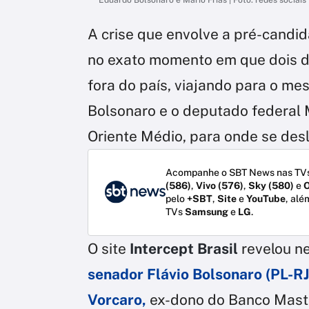
A crise que envolve a pré-candid
no exato momento em que dois do
fora do país, viajando para o m
Bolsonaro e o deputado federal M
Oriente Médio, para onde se desl
Acompanhe o SBT News nas TVs
(586)
,
Vivo (576)
,
Sky (580)
e
O
pelo
+SBT
,
Site
e
YouTube
, alé
TVs
Samsung
e
LG
.
O site
Intercept Brasil
revelou ne
senador Flávio Bolsonaro (PL-RJ)
Vorcaro,
ex-dono do Banco Maste