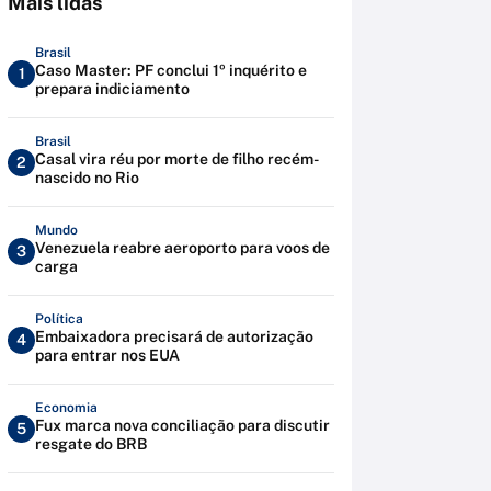
Mais lidas
Brasil
Caso Master: PF conclui 1º inquérito e
1
prepara indiciamento
Brasil
Casal vira réu por morte de filho recém-
2
nascido no Rio
Mundo
Venezuela reabre aeroporto para voos de
3
carga
Política
Embaixadora precisará de autorização
4
para entrar nos EUA
Economia
Fux marca nova conciliação para discutir
5
resgate do BRB