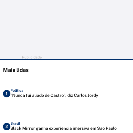
Publicidade
Mais lidas
Política
1
"Nunca fui aliado de Castro", diz Carlos Jordy
Brasil
2
Black Mirror ganha experiência imersiva em São Paulo