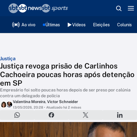
❮
voltar
Editorias
Ao vivo
Últimas
Vídeos
Eleições
Colunista
Justiça
Justiça revoga prisão de Carlinhos
Cachoeira poucas horas após detenção
em SP
Empresário foi solto poucas horas depois de ser preso por calúnia
contra um delegado de polícia
Valentina Moreira
,
Victor Schneider
13/05/2026, 20:28
• Atualizado há 2 mêses