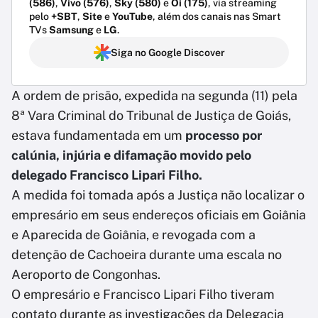
(586)
,
Vivo (576)
,
Sky (580)
e
Oi (175)
, via streaming
pelo
+SBT
,
Site
e
YouTube
, além dos canais nas Smart
TVs
Samsung
e
LG
.
Siga no Google Discover
A ordem de prisão, expedida na segunda (11) pela
8ª Vara Criminal do Tribunal de Justiça de Goiás,
estava fundamentada em um
processo por
calúnia, injúria e difamação movido pelo
delegado Francisco Lipari Filho.
A medida foi tomada após a Justiça não localizar o
empresário em seus endereços oficiais em Goiânia
e Aparecida de Goiânia, e revogada com a
detenção de Cachoeira durante uma escala no
Aeroporto de Congonhas.
O empresário e Francisco Lipari Filho tiveram
contato durante as investigações da Delegacia