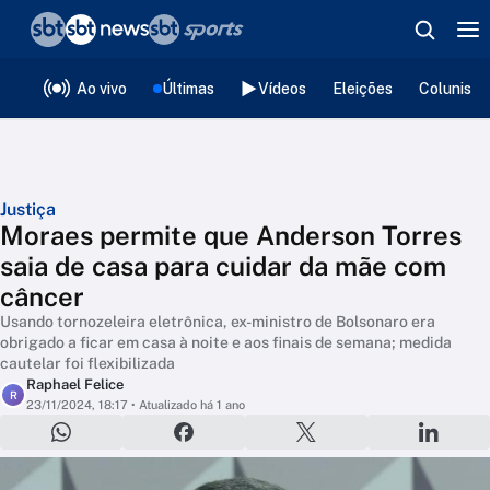
❮
voltar
Editorias
Ao vivo
Últimas
Vídeos
Eleições
Colunista
Justiça
Moraes permite que Anderson Torres
saia de casa para cuidar da mãe com
câncer
Usando tornozeleira eletrônica, ex-ministro de Bolsonaro era
obrigado a ficar em casa à noite e aos finais de semana; medida
cautelar foi flexibilizada
Raphael Felice
R
23/11/2024, 18:17
• Atualizado há 1 ano