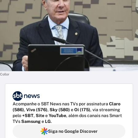
Collor
Acompanhe o SBT News nas TVs por assinatura
Claro
(586)
,
Vivo (576)
,
Sky (580)
e
Oi (175)
, via streaming
pelo
+SBT
,
Site
e
YouTube
, além dos canais nas Smart
TVs
Samsung
e
LG
.
Siga no Google Discover