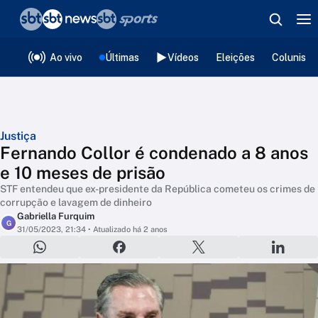
❮
voltar
Editorias
Ao vivo
Últimas
Vídeos
Eleições
Colunista
Justiça
Fernando Collor é condenado a 8 anos
e 10 meses de prisão
STF entendeu que ex-presidente da República cometeu os crimes de
corrupção e lavagem de dinheiro
Gabriella Furquim
G
31/05/2023, 21:34
• Atualizado há 2 anos