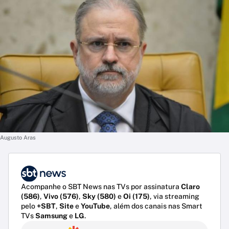
Augusto Aras
Acompanhe o SBT News nas TVs por assinatura
Claro
(586)
,
Vivo (576)
,
Sky (580)
e
Oi (175)
, via streaming
pelo
+SBT
,
Site
e
YouTube
, além dos canais nas Smart
TVs
Samsung
e
LG
.