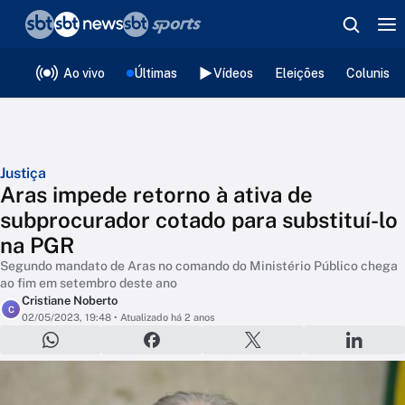
❮
voltar
Editorias
Ao vivo
Últimas
Vídeos
Eleições
Colunista
Justiça
Aras impede retorno à ativa de
subprocurador cotado para substituí-lo
na PGR
Segundo mandato de Aras no comando do Ministério Público chega
ao fim em setembro deste ano
Cristiane Noberto
C
02/05/2023, 19:48
• Atualizado há 2 anos