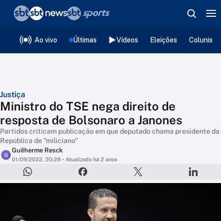
❮
voltar
Editorias
Ao vivo
Últimas
Vídeos
Eleições
Colunista
Justiça
Ministro do TSE nega direito de
resposta de Bolsonaro a Janones
Partidos criticam publicação em que deputado chama presidente da
República de "miliciano"
Guilherme Resck
G
01/09/2022, 20:28
• Atualizado há 2 anos