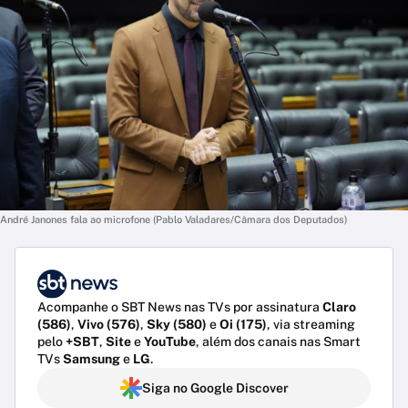
André Janones fala ao microfone (Pablo Valadares/Câmara dos Deputados)
Acompanhe o SBT News nas TVs por assinatura
Claro
(586)
,
Vivo (576)
,
Sky (580)
e
Oi (175)
, via streaming
pelo
+SBT
,
Site
e
YouTube
, além dos canais nas Smart
TVs
Samsung
e
LG
.
Siga no Google Discover