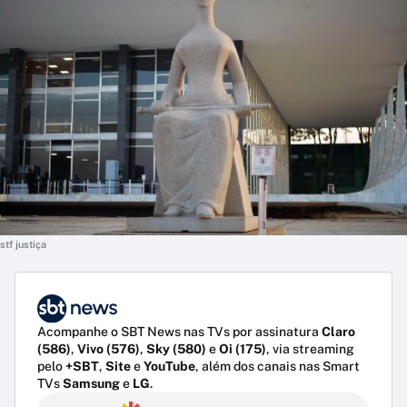
stf justiça
Acompanhe o SBT News nas TVs por assinatura
Claro
(586)
,
Vivo (576)
,
Sky (580)
e
Oi (175)
, via streaming
pelo
+SBT
,
Site
e
YouTube
, além dos canais nas Smart
TVs
Samsung
e
LG
.