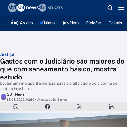
❮
voltar
Editorias
Ao vivo
Últimas
Vídeos
Eleições
Colunista
Justiça
Gastos com o Judiciário são maiores do
que com saneamento básico, mostra
estudo
Levantamento aponta ineficiências e o alto custo do sistema de
Justiça brasileiro
SBT News
S
13/05/2022, 02:10
• Atualizado há 2 anos