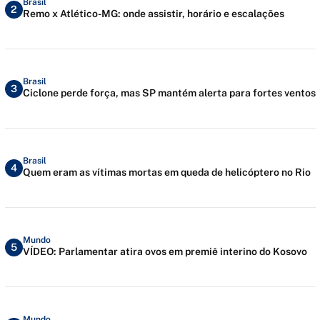
Brasil
2
Remo x Atlético-MG: onde assistir, horário e escalações
Brasil
3
Ciclone perde força, mas SP mantém alerta para fortes ventos
Brasil
4
Quem eram as vítimas mortas em queda de helicóptero no Rio
Mundo
5
VÍDEO: Parlamentar atira ovos em premiê interino do Kosovo
Mundo